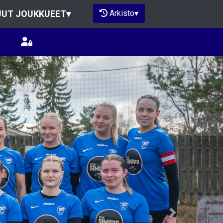
Arkisto
▾
UT JOUKKUEET
▾
Next