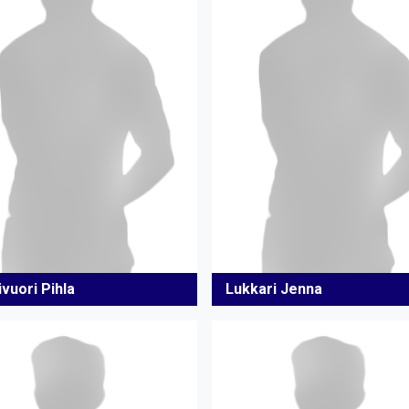
vuori Pihla
Lukkari Jenna