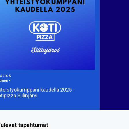
.4.2025
tinen
-
teistyökumppani kaudella 2025 -
tipizza Siilinjärvi
ulevat tapahtumat