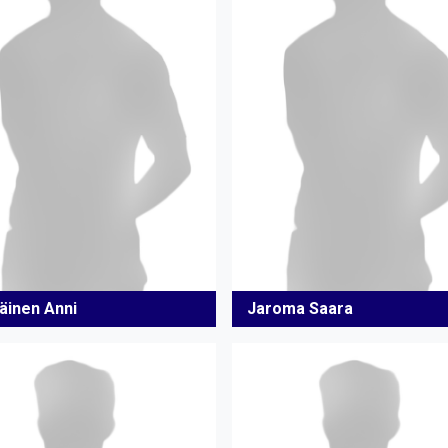
iäinen Anni
Jaroma Saara