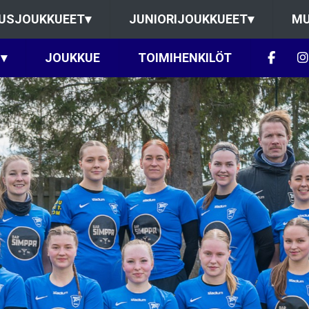
USJOUKKUEET
▾
JUNIORIJOUKKUEET
▾
MU
▾
JOUKKUE
TOIMIHENKILÖT