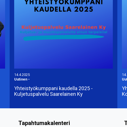
14.4.2025
14
Uutinen
-
Uu
Yhteistyökumppani kaudella 2025 -
Yh
Kuljetuspalvelu Saarelainen Ky
Ko
Tapahtumakalenteri
T