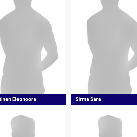
tinen Eleonoora
Sirma Sara