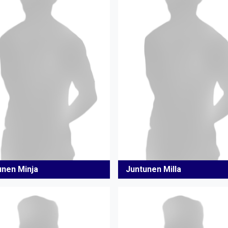
unen Minja
Juntunen Milla