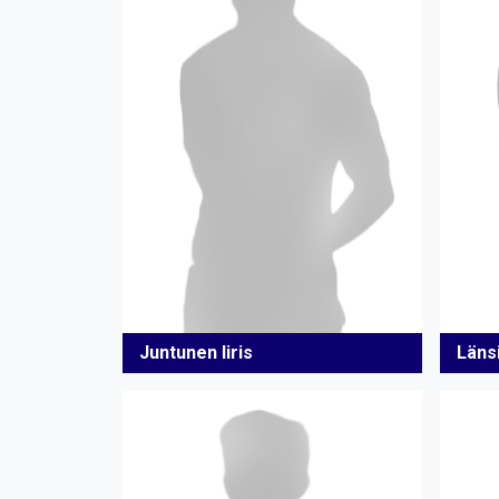
Juntunen Iiris
Länsi