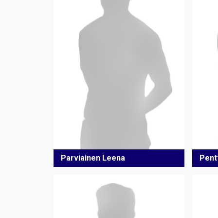
Parviainen Leena
Pent