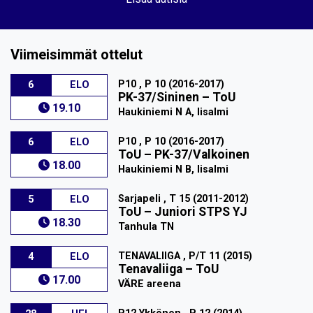
Viimeisimmät ottelut
P10 , P 10 (2016-2017)
6
ELO
PK-37/Sininen
–
ToU
19.10
Haukiniemi N A, Iisalmi
P10 , P 10 (2016-2017)
6
ELO
ToU
–
PK-37/Valkoinen
18.00
Haukiniemi N B, Iisalmi
Sarjapeli , T 15 (2011-2012)
5
ELO
ToU
–
Juniori STPS YJ
18.30
Tanhula TN
TENAVALIIGA , P/T 11 (2015)
4
ELO
Tenavaliiga
–
ToU
17.00
VÄRE areena