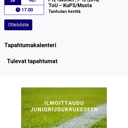
P12 Ykkönen , P 12 (2014)
28
HEI
ToU
–
KuPS/Musta
17.00
Tanhulan kenttä
Ottelulista
Tapahtumakalenteri
Tulevat tapahtumat