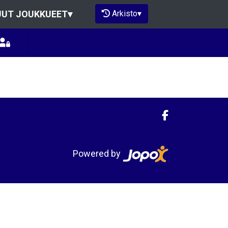
Arkisto
▾
UT JOUKKUEET
▾
Powered by