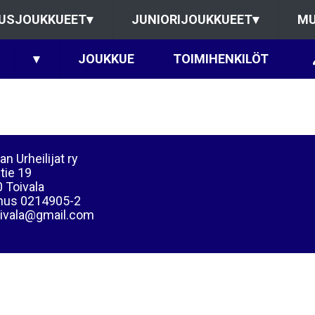
USJOUKKUEET
▾
JUNIORIJOUKKUEET
▾
MU
▾
JOUKKUE
TOIMIHENKILÖT
an Urheilijat ry
tie 19
 Toivala
nus 0214905-2
oivala@gmail.com