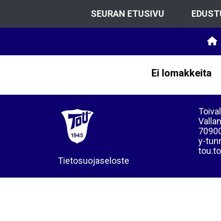
SEURAN ETUSIVU
EDUST
Ei lomakkeita
Toival
Vallan
70900
y-tun
tou.t
Tietosuojaseloste