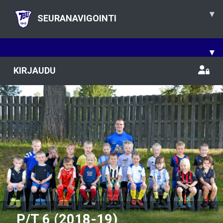
▾
SEURANAVIGOINTI
▾
KIRJAUDU
Previous
Nex
P/T 6 (2018-19)