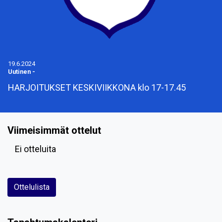
19.6.2024
Uutinen
-
HARJOITUKSET KESKIVIIKKONA klo 17-17.45
Viimeisimmät ottelut
Ei otteluita
Ottelulista