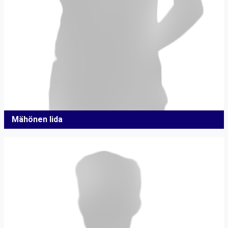
Mähönen Iida