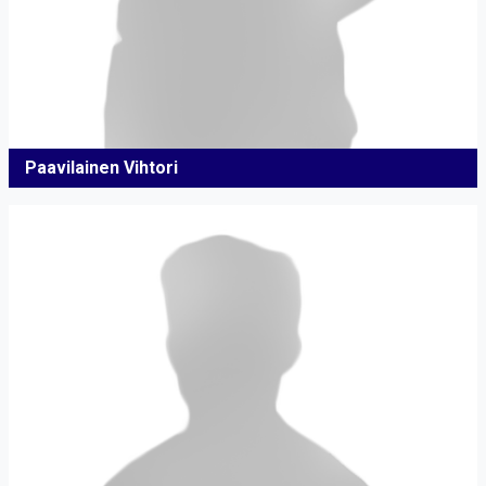
Paavilainen Vihtori