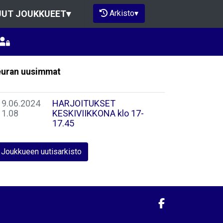
Arkisto
▾
UT JOUKKUEET
▾
uran uusimmat
19.06.2024
HARJOITUKSET
11.08
KESKIVIIKKONA klo 17-
17.45
Joukkueen uutisarkisto