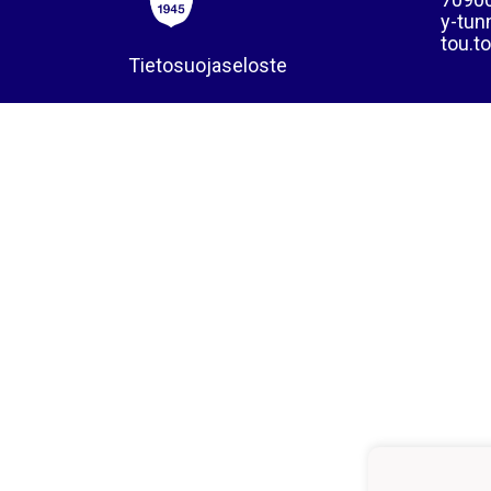
y-tun
tou.t
Tietosuojaseloste