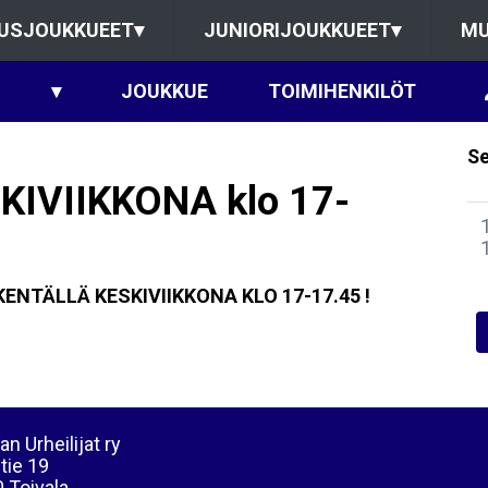
USJOUKKUEET
▾
JUNIORIJOUKKUEET
▾
MU
▾
JOUKKUE
TOIMIHENKILÖT
Se
IVIIKKONA klo 17-
NTÄLLÄ KESKIVIIKKONA KLO 17-17.45 !
an Urheilijat ry
tie 19
 Toivala