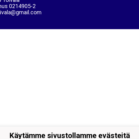
nus 0214905-2
oivala@gmail.com
Käytämme sivustollamme evästeitä