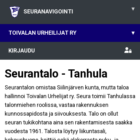
▾
SEURANAVIGOINTI
TOIVALAN URHEILIJAT RY
▾
KIRJAUDU
Seurantalo - Tanhula
Seurantalon omistaa Siilinjärven kunta, mutta taloa
hallinnoi Toivalan Urhelijat ry. Seura toimii Tanhulassa
talonmiehen roolissa, vastaa rakennuksen
kunnossapidosta ja siivouksesta. Talo on ollut
seuran tukikohtana aina sen rakentamisesta saakka
vuodesta 1961. Talosta löytyy liikuntasali,
kokoushuone, keittiö sekä alakerrasta puku- ja