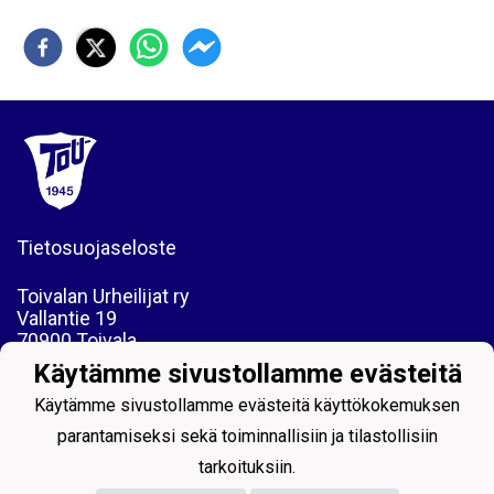
Tietosuojaseloste
Toivalan Urheilijat ry
Vallantie 19
70900 Toivala
y-tunnus 0214905-2
Käytämme sivustollamme evästeitä
tou.toivala@gmail.com
Käytämme sivustollamme evästeitä käyttökokemuksen
parantamiseksi sekä toiminnallisiin ja tilastollisiin
tarkoituksiin.