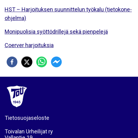
HST – Harjoituksen suunnittelun työkalu (tietokone-
ohjelma)
Monipuolisia syöttödrillejä sekä pienpelejä
Coerver harjoituksia
Tietosuojaseloste
Toivalan Urheilijat ry
Vallantie 19