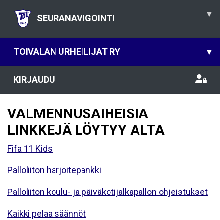
▾
SEURANAVIGOINTI
TOIVALAN URHEILIJAT RY
▾
KIRJAUDU
VALMENNUSAIHEISIA
LINKKEJÄ LÖYTYY ALTA
Fifa 11 Kids
Palloliiton harjoitepankki
Palloliiton koulu- ja päiväkotijalkapallon ohjeistukset
Kaikki pelaa säännöt